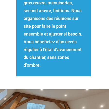
gros œuvre, menuiseries,
second œuvre, finitions. Nous
organisons des réunions sur
site pour faire le point
ensemble et ajuster si besoin.
Vous bénéficiez d’un accès
régulier à l’état d’avancement
du chantier, sans zones
d’ombre.